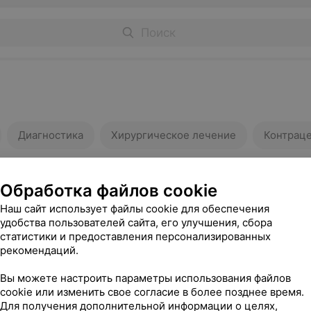
Диагностика
Хирургическое лечение
Контрац
Обработка файлов cookie
Наш сайт использует файлы cookie для обеспечения
удобства пользователей сайта, его улучшения, сбора
статистики и предоставления персонализированных
кушера-
Консультация акушера-
Консультац
рекомендаций.
ой
гинеколога первой
гинеколога
й
квалификацинной
квалифика
Вы можете настроить параметры использования файлов
категории
категории
cookie или изменить свое согласие в более позднее время.
Для получения дополнительной информации о целях,