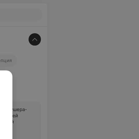
епция
ия акушера-
 высшей
цинной