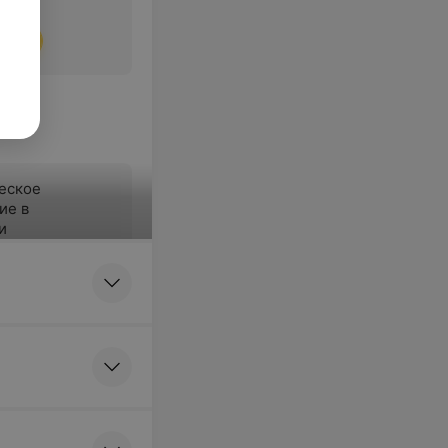
ться
еское
ие в
и
ться