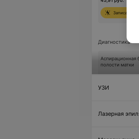
45,91 руб.
Записаться 
Диагностика
Аспирационная 
полости матки
60 руб.
УЗИ
Записаться 
Лазерная эпил
Гистология (доп.
гинекологии
12 руб.