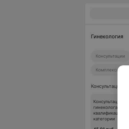
Гинекология
Консультации
Комплексы
Консультации
Консультация а
гинеколога втор
квалификацинно
категории