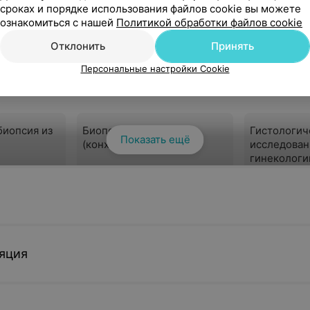
47,91 руб.
52,91 руб.
сроках и порядке использования файлов cookie вы можете
ознакомиться с нашей
Политикой обработки файлов cookie
онлайн
Записаться онлайн
Записа
Отклонить
Принять
Персональные настройки Cookie
биопсия из
Биопсия шейки матки
Гистологич
Показать ещё
(конхотомом)
исследован
гинекологи
60 руб.
25 руб.
онлайн
Записаться онлайн
Записа
яция
 элемент) в
Кольпоскопия расширенная
(с консультацией врача)
75 руб.